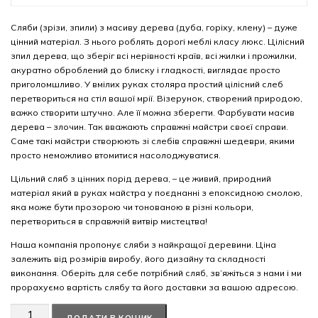
Сляби (зрізи, зпили) з масиву дерева (дуба, горіху, клену) – дуже
цінний матеріал. З нього роблять дорогі меблі класу люкс. Цілісний
зпил дерева, що зберіг всі нерівності країв, всі жилки і прожилки,
акуратно оброблений до блиску і гладкості, виглядає просто
приголомшливо. У вмілих руках столяра простий цілісний слеб
перетвориться на стіл вашої мрії. Візерунок, створений природою,
важко створити штучно. Але її можна зберегти. Фарбувати масив
дерева – злочин. Так вважають справжні майстри своєї справи.
Саме такі майстри створюють зі слебів справжні шедеври, якими
просто неможливо втомитися насолоджуватися.
Цільний сляб з цінних порід дерева, – це живий, природний
матеріал який в руках майстра у поєднанні з епоксидною смолою,
яка може бути прозорою чи тонованою в різні кольори,
перетвориться в справжній витвір мистецтва!
Наша компанія пропонує сляби з найкращої деревини. Ціна
залежить від розмірів виробу, його дизайну та складності
виконання. Оберіть для себе потрібний сляб, зв’яжіться з нами і ми
прорахуємо вартість слябу та його доставки за вашою адресою.
Американський