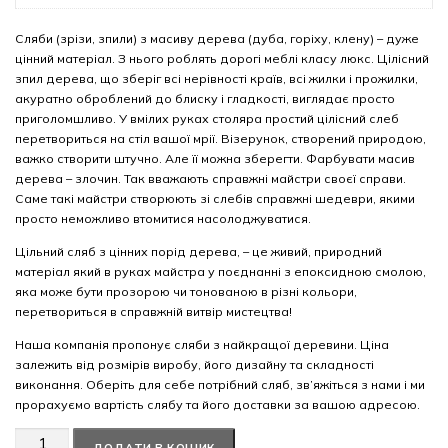
Сляби (зрізи, зпили) з масиву дерева (дуба, горіху, клену) – дуже
цінний матеріал. З нього роблять дорогі меблі класу люкс. Цілісний
зпил дерева, що зберіг всі нерівності країв, всі жилки і прожилки,
акуратно оброблений до блиску і гладкості, виглядає просто
приголомшливо. У вмілих руках столяра простий цілісний слеб
перетвориться на стіл вашої мрії. Візерунок, створений природою,
важко створити штучно. Але її можна зберегти. Фарбувати масив
дерева – злочин. Так вважають справжні майстри своєї справи.
Саме такі майстри створюють зі слебів справжні шедеври, якими
просто неможливо втомитися насолоджуватися.
Цільний сляб з цінних порід дерева, – це живий, природний
матеріал який в руках майстра у поєднанні з епоксидною смолою,
яка може бути прозорою чи тонованою в різні кольори,
перетвориться в справжній витвір мистецтва!
Наша компанія пропонує сляби з найкращої деревини. Ціна
залежить від розмірів виробу, його дизайну та складності
виконання. Оберіть для себе потрібний сляб, зв’яжіться з нами і ми
прорахуємо вартість слябу та його доставки за вашою адресою.
Американський