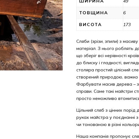
ШИРИНА
49
ТОВЩИНА
6
ВИСОТА
173
Сляби (зрізи, зпили) з масиву
матеріал. З нього роблять до
що зберіг всі нерівності кра
до блиску і гладкості, вигл
столяра простий цілісний сле
створений природою, важко с
Фарбувати масив дерева – з
справи. Саме такі майстри с
просто неможливо втомитис
Цільний сляб з цінних порід 
руках майстра у поєднанні 
чи тонованою в різні кольор
Наша компанія пропонує сля