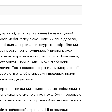
 дерева (дуба, горіху, клену) – дуже цінний
рогі меблі класу люкс. Цілісний зпил дерева,
їв, всі жилки і прожилки, акуратно оброблений
ядає просто приголомшливо. У вмілих руках
б перетвориться на стіл вашої мрії. Візерунок,
творити штучно. Але її можна зберегти.
лочин. Так вважають справжні майстри своєї
творюють зі слебів справжні шедеври, якими
я насолоджуватися.
дерева, – це живий, природний матеріал який в
з епоксидною смолою, яка може бути прозорою
и, перетвориться в справжній витвір мистецтва!
би з найкращої деревини. Ціна залежить від