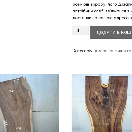
розмірів виробу, його дизай
потрібний сляб, зв’яжіться з
доставки за вашою адресою
Американський
ДОДАТИ В КОШ
горіх
#17/0531
кількість
Категорія:
Американський го