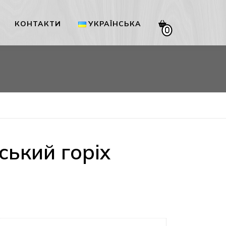
КОНТАКТИ
УКРАЇНСЬКА
0
Українська
English
ький горіх