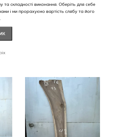
ну та складності виконання. Оберіть для себе
 нами і ми прорахуємо вартість слябу та його
.
ИК
ріх