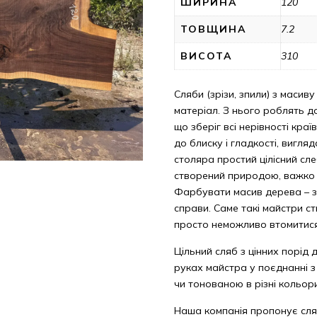
ШИРИНА
120
ТОВЩИНА
7.2
ВИСОТА
310
Сляби (зрізи, зпили) з масиву
матеріал. З нього роблять до
що зберіг всі нерівності кра
до блиску і гладкості, вигл
столяра простий цілісний сле
створений природою, важко с
Фарбувати масив дерева – з
справи. Саме такі майстри с
просто неможливо втомитис
Цільний сляб з цінних порід 
руках майстра у поєднанні 
чи тонованою в різні кольор
Наша компанія пропонує сля