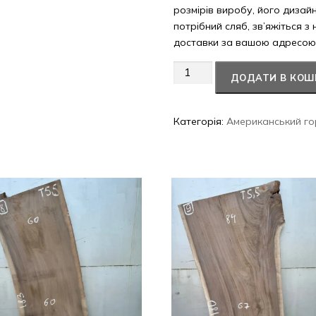
розмірів виробу, його дизай
потрібний сляб, зв’яжіться з
доставки за вашою адресою
Американський
ДОДАТИ В КОШ
горіх
#20/020
кількість
Категорія:
Американський го