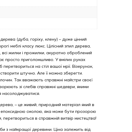
 дерева (дуба, горіху, клену) – дуже цінний
рогі меблі класу люкс. Цілісний зпил дерева,
їв, всі жилки і прожилки, акуратно оброблений
ядає просто приголомшливо. У вмілих руках
б перетвориться на стіл вашої мрії. Візерунок,
творити штучно. Але її можна зберегти.
лочин. Так вважають справжні майстри своєї
творюють зі слебів справжні шедеври, якими
я насолоджуватися.
дерева, – це живий, природний матеріал який в
з епоксидною смолою, яка може бути прозорою
и, перетвориться в справжній витвір мистецтва!
би з найкращої деревини. Ціна залежить від