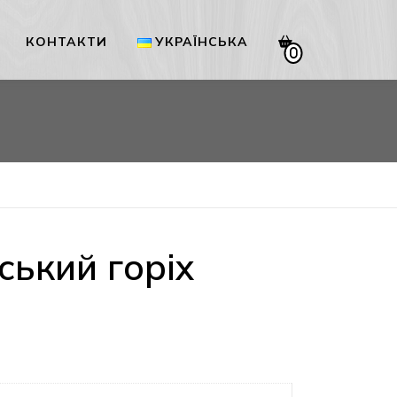
КОНТАКТИ
УКРАЇНСЬКА
0
Українська
English
ький горіх