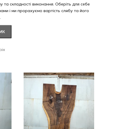
ну та складності виконання. Оберіть для себе
 нами і ми прорахуємо вартість слябу та його
.
ИК
ріх