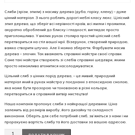
Сляби (зрізи, зпили) з масиву дерева (дуба, горіху, клену) – дуже
цінний матеріал. З нього роблять дорогі меблі класу люкс. Цілісний
зпил дерева, що зберіг всі нерівності країв, всі жилки і прожилки,
акуратно оброблений до блиску і гладкості, виглядає просто
приголомшливо. У вмілих руках столяра простий цілісний слеб
перетвориться на стіл вашої мрії. Візерунок, створений природою,
важко створити штучно. Але її можна зберегти. Фарбувати масив
дерева – злочин. Так вважають справжні майстри своєї справи.
Саме такі майстри створюють зі слебів справжні шедеври, якими
просто неможливо втомитися насолоджуватися.
Цільний сляб з цінних порід дерева, – це живий, природний
матеріал який в руках майстра у поєднанні з епоксидною смолою,
яка може бути прозорою чи тонованою в різні кольори,
перетвориться в справжній витвір мистецтва!
Наша компанія пропонує сляби з найкращої деревини. Ціна
залежить від розмірів виробу, його дизайну та складності
виконання. Оберіть для себе потрібний сляб, зв’яжіться з нами і ми
прорахуємо вартість слябу та його доставки за вашою адресою.
Американський