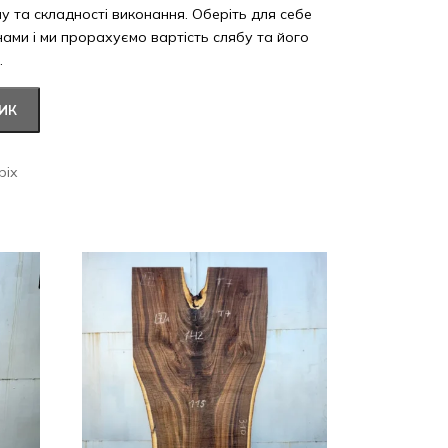
ну та складності виконання. Оберіть для себе
 нами і ми прорахуємо вартість слябу та його
.
ИК
ріх