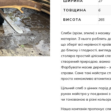
ШИРИНА
27
ТОВЩИНА
6
ВИСОТА
265
Сляби (зрізи, зпили) з масиву
матеріал. З нього роблять до
що зберіг всі нерівності кра
до блиску і гладкості, вигл
столяра простий цілісний сле
створений природою, важко с
Фарбувати масив дерева – з
справи. Саме такі майстри с
просто неможливо втомитис
Цільний сляб з цінних порід 
руках майстра у поєднанні 
чи тонованою в різні кольор
Наша компанія пропонує сля