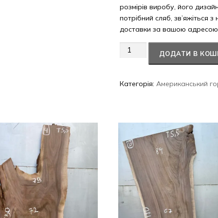
розмірів виробу, його дизай
потрібний сляб, зв’яжіться з
доставки за вашою адресою
Американський
ДОДАТИ В КОШ
горіх
#23/0775
кількість
Категорія:
Американський го