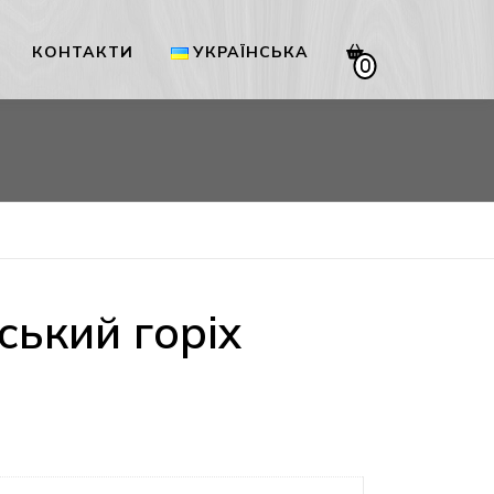
КОНТАКТИ
УКРАЇНСЬКА
0
Українська
English
ький горіх