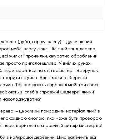
 дерева (дуба, горіху, клену) – дуже цінний
рогі меблі класу люкс. Цілісний зпил дерева,
їв, всі жилки і прожилки, акуратно оброблений
ядає просто приголомшливо. У вмілих руках
б перетвориться на стіл вашої мрії. Візерунок,
творити штучно. Але її можна зберегти.
лочин. Так вважають справжні майстри своєї
творюють зі слебів справжні шедеври, якими
я насолоджуватися.
дерева, – це живий, природний матеріал який в
з епоксидною смолою, яка може бути прозорою
и, перетвориться в справжній витвір мистецтва!
би з найкращої деревини. Ціна залежить від