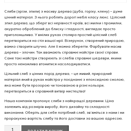
Сляби (зрізи, зпили) з масиву дерева (дуба, горіху, клену) – дуже
цінний матеріал. З нього роблять дорогі меблі класу люкс. Цілісний
зпил дерева, що зберіг всі нерівності країв, всі жилки і прожилки,
акуратно оброблений до блиску і гладкості, виглядає просто
приголомшливо. У вмілих руках столяра простий цілісний слеб
перетвориться на стіл вашої мрії. Візерунок, створений природою,
важко створити штучно. Але її можна зберегти. Фарбувати масив
дерева – злочин. Так вважають справжні майстри своєї справи.
Саме такі майстри створюють зі слебів справжні шедеври, якими
просто неможливо втомитися насолоджуватися.
Цільний сляб з цінних порід дерева, – це живий, природний
матеріал який в руках майстра у поєднанні з епоксидною смолою,
яка може бути прозорою чи тонованою в різні кольори,
перетвориться в справжній витвір мистецтва!
Наша компанія пропонує сляби з найкращої деревини. Ціна
залежить від розмірів виробу, його дизайну та складності
виконання. Оберіть для себе потрібний сляб, зв’яжіться з нами і ми
прорахуємо вартість слябу та його доставки за вашою адресою.
Американський