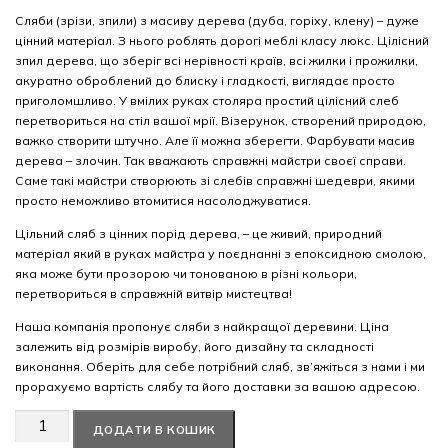
Сляби (зрізи, зпили) з масиву дерева (дуба, горіху, клену) – дуже
цінний матеріал. З нього роблять дорогі меблі класу люкс. Цілісний
зпил дерева, що зберіг всі нерівності країв, всі жилки і прожилки,
акуратно оброблений до блиску і гладкості, виглядає просто
приголомшливо. У вмілих руках столяра простий цілісний слеб
перетвориться на стіл вашої мрії. Візерунок, створений природою,
важко створити штучно. Але її можна зберегти. Фарбувати масив
дерева – злочин. Так вважають справжні майстри своєї справи.
Саме такі майстри створюють зі слебів справжні шедеври, якими
просто неможливо втомитися насолоджуватися.
Цільний сляб з цінних порід дерева, – це живий, природний
матеріал який в руках майстра у поєднанні з епоксидною смолою,
яка може бути прозорою чи тонованою в різні кольори,
перетвориться в справжній витвір мистецтва!
Наша компанія пропонує сляби з найкращої деревини. Ціна
залежить від розмірів виробу, його дизайну та складності
виконання. Оберіть для себе потрібний сляб, зв’яжіться з нами і ми
прорахуємо вартість слябу та його доставки за вашою адресою.
Американський
ДОДАТИ В КОШИК
горіх