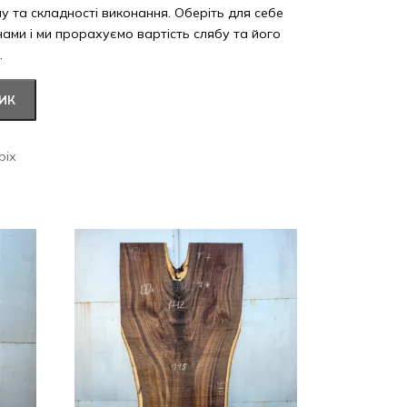
ну та складності виконання. Оберіть для себе
 нами і ми прорахуємо вартість слябу та його
.
ИК
ріх