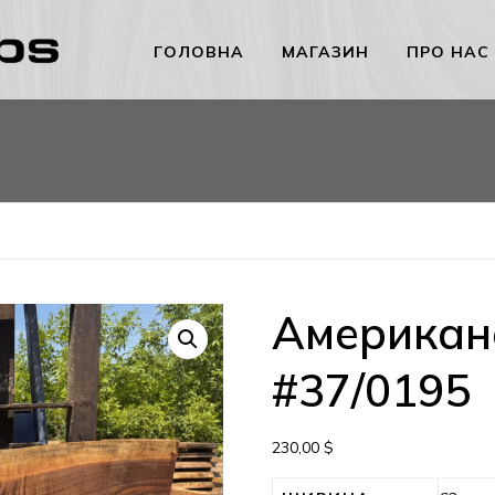
ГОЛОВНА
МАГАЗИН
ПРО НАС
Американс
#37/0195
230,00
$