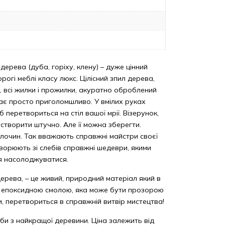
 дерева (дуба, горіху, клену) – дуже цінний
рогі меблі класу люкс. Цілісний зпил дерева,
їв, всі жилки і прожилки, акуратно оброблений
ядає просто приголомшливо. У вмілих руках
б перетвориться на стіл вашої мрії. Візерунок,
творити штучно. Але її можна зберегти.
лочин. Так вважають справжні майстри своєї
творюють зі слебів справжні шедеври, якими
я насолоджуватися.
дерева, – це живий, природний матеріал який в
з епоксидною смолою, яка може бути прозорою
и, перетвориться в справжній витвір мистецтва!
би з найкращої деревини. Ціна залежить від