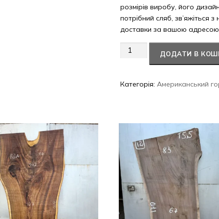
розмірів виробу, його дизай
потрібний сляб, зв’яжіться з
доставки за вашою адресою
Американський
ДОДАТИ В КОШ
горіх
#37/0195
кількість
Категорія:
Американський го