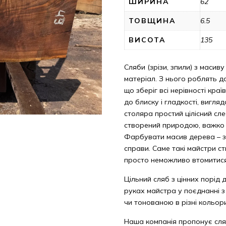
ШИРИНА
62
ТОВЩИНА
6.5
ВИСОТА
135
Сляби (зрізи, зпили) з масиву
матеріал. З нього роблять до
що зберіг всі нерівності кра
до блиску і гладкості, вигл
столяра простий цілісний сле
створений природою, важко с
Фарбувати масив дерева – з
справи. Саме такі майстри с
просто неможливо втомитис
Цільний сляб з цінних порід 
руках майстра у поєднанні 
чи тонованою в різні кольор
Наша компанія пропонує сля