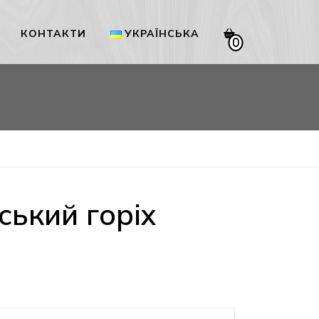
КОНТАКТИ
УКРАЇНСЬКА
0
Українська
English
ький горіх