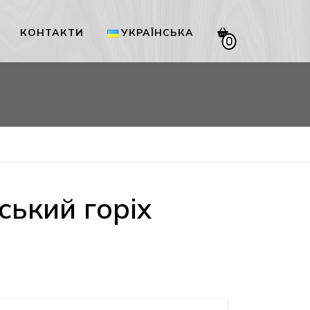
КОНТАКТИ
УКРАЇНСЬКА
0
Українська
English
ький горіх