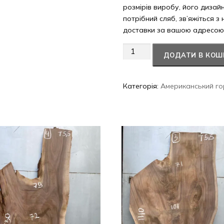
розмірів виробу, його дизай
потрібний сляб, зв’яжіться з
доставки за вашою адресою
Американський
ДОДАТИ В КОШ
горіх
#39/0475
кількість
Категорія:
Американський го