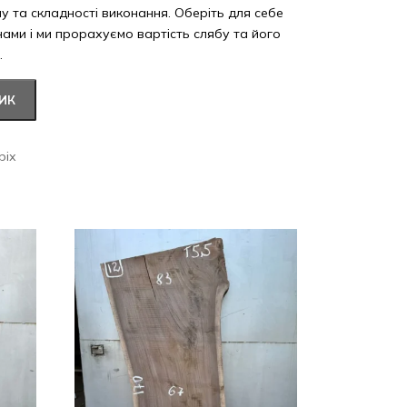
ну та складності виконання. Оберіть для себе
 нами і ми прорахуємо вартість слябу та його
.
ИК
ріх