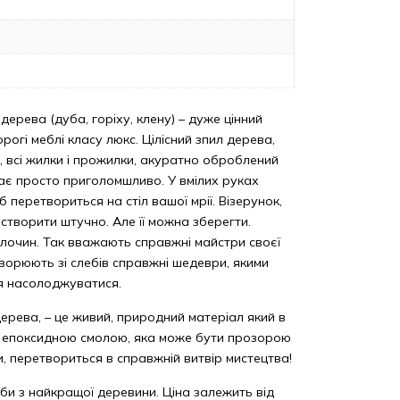
 дерева (дуба, горіху, клену) – дуже цінний
рогі меблі класу люкс. Цілісний зпил дерева,
їв, всі жилки і прожилки, акуратно оброблений
ядає просто приголомшливо. У вмілих руках
б перетвориться на стіл вашої мрії. Візерунок,
творити штучно. Але її можна зберегти.
лочин. Так вважають справжні майстри своєї
творюють зі слебів справжні шедеври, якими
я насолоджуватися.
дерева, – це живий, природний матеріал який в
з епоксидною смолою, яка може бути прозорою
и, перетвориться в справжній витвір мистецтва!
би з найкращої деревини. Ціна залежить від