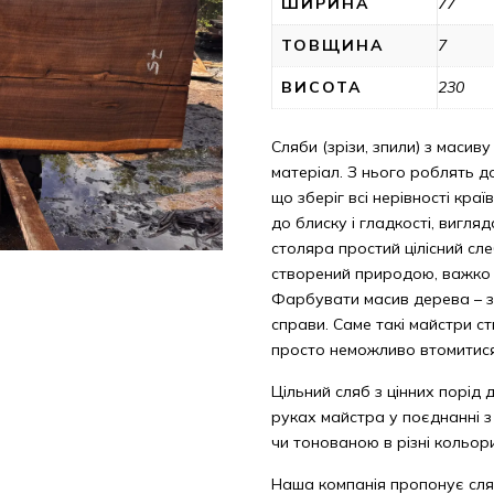
ШИРИНА
77
ТОВЩИНА
7
ВИСОТА
230
Сляби (зрізи, зпили) з масиву
матеріал. З нього роблять до
що зберіг всі нерівності кра
до блиску і гладкості, вигл
столяра простий цілісний сле
створений природою, важко с
Фарбувати масив дерева – з
справи. Саме такі майстри с
просто неможливо втомитис
Цільний сляб з цінних порід 
руках майстра у поєднанні 
чи тонованою в різні кольор
Наша компанія пропонує сля