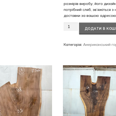
розмірів виробу, його дизай
потрібний сляб, зв’яжіться з
доставки за вашою адресою
Американський
ДОДАТИ В КОШ
горіх
#44/0204
кількість
Категорія:
Американський го