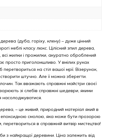
 дерева (дуба, горіху, клену) – дуже цінний
рогі меблі класу люкс. Цілісний зпил дерева,
їв, всі жилки і прожилки, акуратно оброблений
ядає просто приголомшливо. У вмілих руках
б перетвориться на стіл вашої мрії. Візерунок,
творити штучно. Але її можна зберегти.
лочин. Так вважають справжні майстри своєї
творюють зі слебів справжні шедеври, якими
я насолоджуватися.
дерева, – це живий, природний матеріал який в
з епоксидною смолою, яка може бути прозорою
и, перетвориться в справжній витвір мистецтва!
би з найкращої деревини. Ціна залежить від