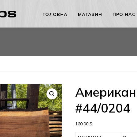
ГОЛОВНА
МАГАЗИН
ПРО НАС
Американс
#44/0204
160,00
$