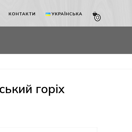
КОНТАКТИ
УКРАЇНСЬКА
0
Українська
English
ький горіх