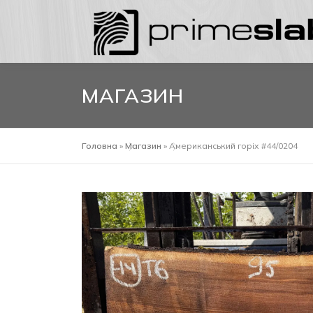
Перейти
до
вмісту
МАГАЗИН
Головна
»
Магазин
»
Американський горіх #44/0204