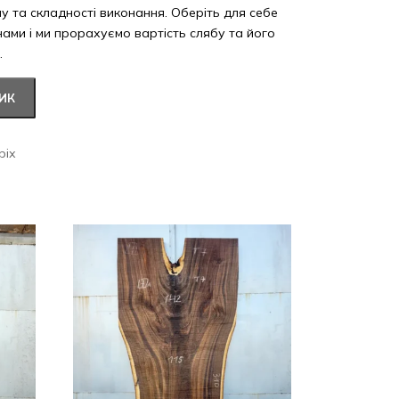
ну та складності виконання. Оберіть для себе
 нами і ми прорахуємо вартість слябу та його
.
ИК
ріх