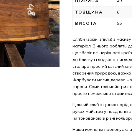
ШИРИНА
49
ТОВЩИНА
6
ВИСОТА
95
Сляби (зрізи, зпили) з масиву
матеріал. З нього роблять до
що зберіг всі нерівності кра
до блиску і гладкості, вигл
столяра простий цілісний сле
створений природою, важко с
Фарбувати масив дерева – з
справи. Саме такі майстри с
просто неможливо втомитис
Цільний сляб з цінних порід 
руках майстра у поєднанні 
чи тонованою в різні кольор
Наша компанія пропонує сля