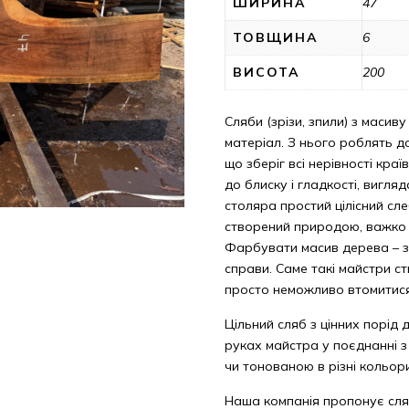
ШИРИНА
47
ТОВЩИНА
6
ВИСОТА
200
Сляби (зрізи, зпили) з масиву
матеріал. З нього роблять до
що зберіг всі нерівності кра
до блиску і гладкості, вигл
столяра простий цілісний сле
створений природою, важко с
Фарбувати масив дерева – з
справи. Саме такі майстри с
просто неможливо втомитис
Цільний сляб з цінних порід 
руках майстра у поєднанні 
чи тонованою в різні кольор
Наша компанія пропонує сля