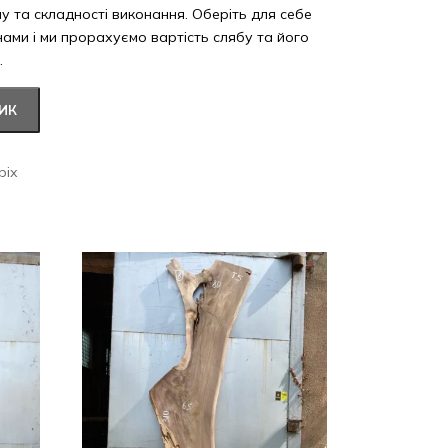
ну та складності виконання. Оберіть для себе
 нами і ми прорахуємо вартість слябу та його
.
ИК
ріх