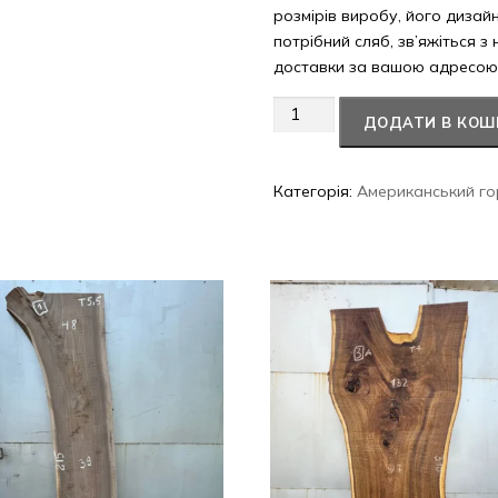
розмірів виробу, його дизай
потрібний сляб, зв’яжіться з
доставки за вашою адресою
Американський
ДОДАТИ В КОШ
горіх
#48/0729
кількість
Категорія:
Американський го