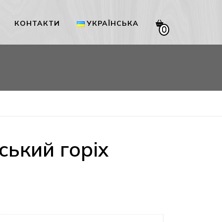
КОНТАКТИ
УКРАЇНСЬКА
0
Українська
English
ький горіх