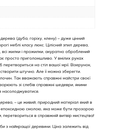
 дерева (дуба, горіху, клену) – дуже цінний
рогі меблі класу люкс. Цілісний зпил дерева,
їв, всі жилки і прожилки, акуратно оброблений
ядає просто приголомшливо. У вмілих руках
б перетвориться на стіл вашої мрії. Візерунок,
творити штучно. Але її можна зберегти.
лочин. Так вважають справжні майстри своєї
творюють зі слебів справжні шедеври, якими
я насолоджуватися.
дерева, – це живий, природний матеріал який в
з епоксидною смолою, яка може бути прозорою
и, перетвориться в справжній витвір мистецтва!
би з найкращої деревини. Ціна залежить від