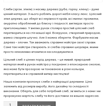
Сляби (зрізи, зпили) з масиву дерева (дуба, горіху, клену) – дуже
цінний матеріал. З нього роблять дорогі меблі класу люкс. Цілісний
зпил дерева, що зберіг всі нерівності країв, всі жилки і прожилки,
акуратно оброблений до блиску і гладкості, виглядає просто
приголомшливо. У вмілих руках столяра простий цілісний слеб
перетвориться на стіл вашої мрії. Візерунок, створений природою,
важко створити штучно. Але її можна зберегти. Фарбувати масив
дерева – злочин. Так вважають справжні майстри своєї справи.
Саме такі майстри створюють зі слебів справжні шедеври, якими
просто неможливо втомитися насолоджуватися.
Цільний сляб з цінних порід дерева, – це живий, природний
матеріал який в руках майстра у поєднанні з епоксидною смолою,
яка може бути прозорою чи тонованою в різні кольори,
перетвориться в справжній витвір мистецтва!
Наша компанія пропонує сляби з найкращої деревини. Ціна
залежить від розмірів виробу, його дизайну та складності
виконання. Оберіть для себе потрібний сляб, зв’яжіться з нами і ми
прорахуємо вартість слябу та його доставки за вашою адресою.
Американський