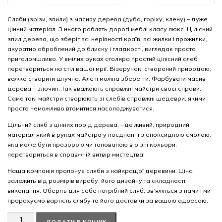
Сляби (зрізи, зпили) з масиву дерева (дуба, горіху, клену) – дуже
цінний матеріал. З нього роблять дорогі меблі класу люкс. Цілісний
зпил дерева, що зберіг всі нерівності країв, всі жилки і прожилки,
акуратно оброблений до блиску і гладкості, виглядає просто
приголомшливо. У вмілих руках столяра простий цілісний слеб
перетвориться на стіл вашої мрії. Візерунок, створений природою,
важко створити штучно. Але її можна зберегти. Фарбувати масив
дерева – злочин. Так вважають справжні майстри своєї справи.
Саме такі майстри створюють зі слебів справжні шедеври, якими
просто неможливо втомитися насолоджуватися.
Цільний сляб з цінних порід дерева, – це живий, природний
матеріал який в руках майстра у поєднанні з епоксидною смолою,
яка може бути прозорою чи тонованою в різні кольори,
перетвориться в справжній витвір мистецтва!
Наша компанія пропонує сляби з найкращої деревини. Ціна
залежить від розмірів виробу, його дизайну та складності
виконання. Оберіть для себе потрібний сляб, зв’яжіться з нами і ми
прорахуємо вартість слябу та його доставки за вашою адресою.
Американський