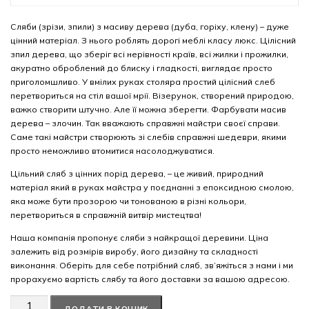
Сляби (зрізи, зпили) з масиву дерева (дуба, горіху, клену) – дуже
цінний матеріал. З нього роблять дорогі меблі класу люкс. Цілісний
зпил дерева, що зберіг всі нерівності країв, всі жилки і прожилки,
акуратно оброблений до блиску і гладкості, виглядає просто
приголомшливо. У вмілих руках столяра простий цілісний слеб
перетвориться на стіл вашої мрії. Візерунок, створений природою,
важко створити штучно. Але її можна зберегти. Фарбувати масив
дерева – злочин. Так вважають справжні майстри своєї справи.
Саме такі майстри створюють зі слебів справжні шедеври, якими
просто неможливо втомитися насолоджуватися.
Цільний сляб з цінних порід дерева, – це живий, природний
матеріал який в руках майстра у поєднанні з епоксидною смолою,
яка може бути прозорою чи тонованою в різні кольори,
перетвориться в справжній витвір мистецтва!
Наша компанія пропонує сляби з найкращої деревини. Ціна
залежить від розмірів виробу, його дизайну та складності
виконання. Оберіть для себе потрібний сляб, зв’яжіться з нами і ми
прорахуємо вартість слябу та його доставки за вашою адресою.
Американський