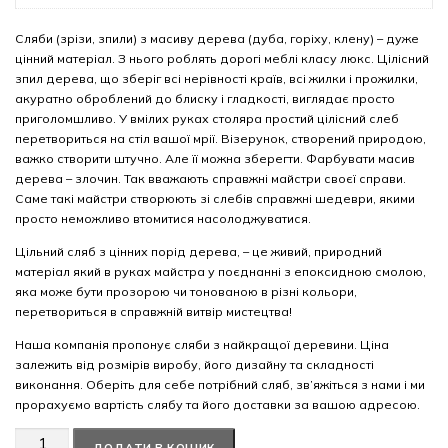
Сляби (зрізи, зпили) з масиву дерева (дуба, горіху, клену) – дуже
цінний матеріал. З нього роблять дорогі меблі класу люкс. Цілісний
зпил дерева, що зберіг всі нерівності країв, всі жилки і прожилки,
акуратно оброблений до блиску і гладкості, виглядає просто
приголомшливо. У вмілих руках столяра простий цілісний слеб
перетвориться на стіл вашої мрії. Візерунок, створений природою,
важко створити штучно. Але її можна зберегти. Фарбувати масив
дерева – злочин. Так вважають справжні майстри своєї справи.
Саме такі майстри створюють зі слебів справжні шедеври, якими
просто неможливо втомитися насолоджуватися.
Цільний сляб з цінних порід дерева, – це живий, природний
матеріал який в руках майстра у поєднанні з епоксидною смолою,
яка може бути прозорою чи тонованою в різні кольори,
перетвориться в справжній витвір мистецтва!
Наша компанія пропонує сляби з найкращої деревини. Ціна
залежить від розмірів виробу, його дизайну та складності
виконання. Оберіть для себе потрібний сляб, зв’яжіться з нами і ми
прорахуємо вартість слябу та його доставки за вашою адресою.
Американський