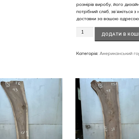
розмірів виробу, його дизай
потрібний сляб, зв’яжіться з
доставки за вашою адресою
Американський
ДОДАТИ В КОШ
горіх
#75/0417
кількість
Категорія:
Американський го