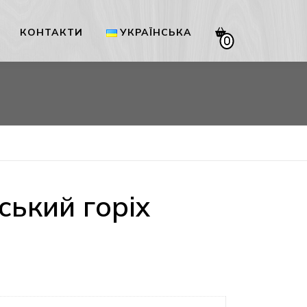
КОНТАКТИ
УКРАЇНСЬКА
0
Українська
English
ький горіх