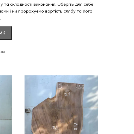
ну та складності виконання. Оберіть для себе
 нами і ми прорахуємо вартість слябу та його
.
ИК
ріх