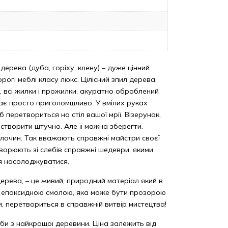
 дерева (дуба, горіху, клену) – дуже цінний
рогі меблі класу люкс. Цілісний зпил дерева,
їв, всі жилки і прожилки, акуратно оброблений
ядає просто приголомшливо. У вмілих руках
б перетвориться на стіл вашої мрії. Візерунок,
творити штучно. Але її можна зберегти.
лочин. Так вважають справжні майстри своєї
творюють зі слебів справжні шедеври, якими
я насолоджуватися.
дерева, – це живий, природний матеріал який в
з епоксидною смолою, яка може бути прозорою
и, перетвориться в справжній витвір мистецтва!
би з найкращої деревини. Ціна залежить від