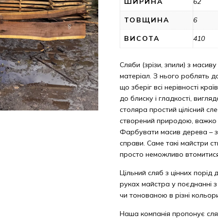
ШИРИНА
62
ТОВЩИНА
6
ВИСОТА
410
Сляби (зрізи, зпили) з масиву
матеріал. З нього роблять до
що зберіг всі нерівності кра
до блиску і гладкості, вигл
столяра простий цілісний сле
створений природою, важко с
Фарбувати масив дерева – з
справи. Саме такі майстри с
просто неможливо втомитис
Цільний сляб з цінних порід 
руках майстра у поєднанні 
чи тонованою в різні кольор
Наша компанія пропонує сля