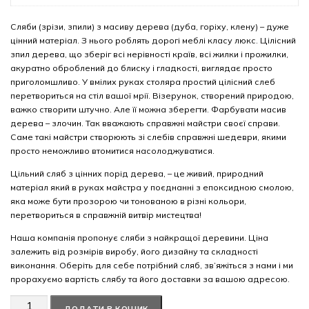
Сляби (зрізи, зпили) з масиву дерева (дуба, горіху, клену) – дуже
цінний матеріал. З нього роблять дорогі меблі класу люкс. Цілісний
зпил дерева, що зберіг всі нерівності країв, всі жилки і прожилки,
акуратно оброблений до блиску і гладкості, виглядає просто
приголомшливо. У вмілих руках столяра простий цілісний слеб
перетвориться на стіл вашої мрії. Візерунок, створений природою,
важко створити штучно. Але її можна зберегти. Фарбувати масив
дерева – злочин. Так вважають справжні майстри своєї справи.
Саме такі майстри створюють зі слебів справжні шедеври, якими
просто неможливо втомитися насолоджуватися.
Цільний сляб з цінних порід дерева, – це живий, природний
матеріал який в руках майстра у поєднанні з епоксидною смолою,
яка може бути прозорою чи тонованою в різні кольори,
перетвориться в справжній витвір мистецтва!
Наша компанія пропонує сляби з найкращої деревини. Ціна
залежить від розмірів виробу, його дизайну та складності
виконання. Оберіть для себе потрібний сляб, зв’яжіться з нами і ми
прорахуємо вартість слябу та його доставки за вашою адресою.
Американський