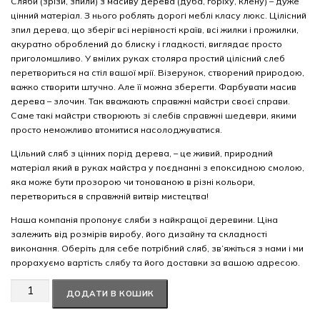
Сляби (зрізи, зпили) з масиву дерева (дуба, горіху, клену) – дуже
цінний матеріал. З нього роблять дорогі меблі класу люкс. Цілісний
зпил дерева, що зберіг всі нерівності країв, всі жилки і прожилки,
акуратно оброблений до блиску і гладкості, виглядає просто
приголомшливо. У вмілих руках столяра простий цілісний слеб
перетвориться на стіл вашої мрії. Візерунок, створений природою,
важко створити штучно. Але її можна зберегти. Фарбувати масив
дерева – злочин. Так вважають справжні майстри своєї справи.
Саме такі майстри створюють зі слебів справжні шедеври, якими
просто неможливо втомитися насолоджуватися.
Цільний сляб з цінних порід дерева, – це живий, природний
матеріал який в руках майстра у поєднанні з епоксидною смолою,
яка може бути прозорою чи тонованою в різні кольори,
перетвориться в справжній витвір мистецтва!
Наша компанія пропонує сляби з найкращої деревини. Ціна
залежить від розмірів виробу, його дизайну та складності
виконання. Оберіть для себе потрібний сляб, зв’яжіться з нами і ми
прорахуємо вартість слябу та його доставки за вашою адресою.
Американський
ДОДАТИ В КОШИК
горіх
#8/057