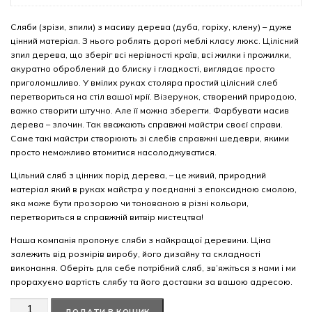
Сляби (зрізи, зпили) з масиву дерева (дуба, горіху, клену) – дуже
цінний матеріал. З нього роблять дорогі меблі класу люкс. Цілісний
зпил дерева, що зберіг всі нерівності країв, всі жилки і прожилки,
акуратно оброблений до блиску і гладкості, виглядає просто
приголомшливо. У вмілих руках столяра простий цілісний слеб
перетвориться на стіл вашої мрії. Візерунок, створений природою,
важко створити штучно. Але її можна зберегти. Фарбувати масив
дерева – злочин. Так вважають справжні майстри своєї справи.
Саме такі майстри створюють зі слебів справжні шедеври, якими
просто неможливо втомитися насолоджуватися.
Цільний сляб з цінних порід дерева, – це живий, природний
матеріал який в руках майстра у поєднанні з епоксидною смолою,
яка може бути прозорою чи тонованою в різні кольори,
перетвориться в справжній витвір мистецтва!
Наша компанія пропонує сляби з найкращої деревини. Ціна
залежить від розмірів виробу, його дизайну та складності
виконання. Оберіть для себе потрібний сляб, зв’яжіться з нами і ми
прорахуємо вартість слябу та його доставки за вашою адресою.
Американський