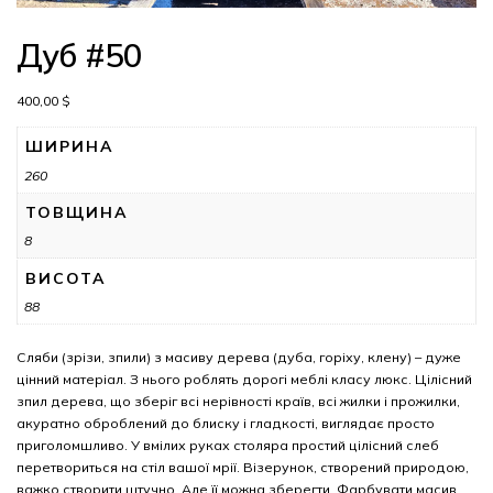
Дуб #50
400,00
$
ШИРИНА
260
ТОВЩИНА
8
ВИСОТА
88
Сляби (зрізи, зпили) з масиву дерева (дуба, горіху, клену) – дуже
цінний матеріал. З нього роблять дорогі меблі класу люкс. Цілісний
зпил дерева, що зберіг всі нерівності країв, всі жилки і прожилки,
акуратно оброблений до блиску і гладкості, виглядає просто
приголомшливо. У вмілих руках столяра простий цілісний слеб
перетвориться на стіл вашої мрії. Візерунок, створений природою,
важко створити штучно. Але її можна зберегти. Фарбувати масив