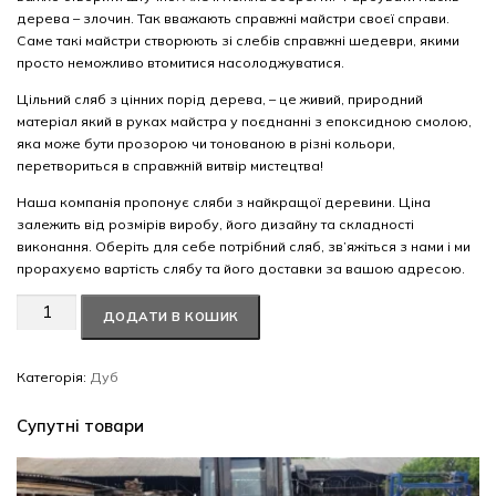
дерева – злочин. Так вважають справжні майстри своєї справи.
Саме такі майстри створюють зі слебів справжні шедеври, якими
просто неможливо втомитися насолоджуватися.
Цільний сляб з цінних порід дерева, – це живий, природний
матеріал який в руках майстра у поєднанні з епоксидною смолою,
яка може бути прозорою чи тонованою в різні кольори,
перетвориться в справжній витвір мистецтва!
Наша компанія пропонує сляби з найкращої деревини. Ціна
залежить від розмірів виробу, його дизайну та складності
виконання. Оберіть для себе потрібний сляб, зв’яжіться з нами і ми
прорахуємо вартість слябу та його доставки за вашою адресою.
Дуб
ДОДАТИ В КОШИК
#50
кількість
Категорія:
Дуб
Супутні товари